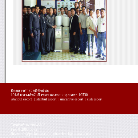
นิตยสารตำรวจพิทักษ์ชน
101/6 แขวงลำผักชี เขตหนองจอก กรุงเทพฯ 10530
istanbul escort
|
istanbul escort
|
umraniye escort
|
sisli escort
โทรศัพท์. 0-2988-5595
replica
Fax. 0-2988-5572
handbags
อีเมล
info@pitakchon.com
,
pitakchon1@hotmail.com