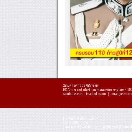
นิตยสารตำรวจพิทักษ์ชน
101/6 แขวงลำผักชี เขตหนองจอก กรุงเทพฯ 10
istanbul escort
|
istanbul escort
|
umraniye escort
โทรศัพท์. 0-2988-5595
replica
Fax. 0-2988-5572
handbags
อีเมล
info@pitakchon.com
,
pitakchon1@hotmai
Kopior