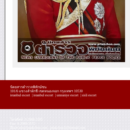
นิตยสารตำรวจพิทักษ์ชน
101/6 แขวงลำผักชี เขตหนองจอก กรุงเทพฯ 10530
istanbul escort
|
istanbul escort
|
umraniye escort
|
sisli escort
โทรศัพท์. 0-2988-5595
replica
Fax. 0-2988-5572
handbags
อีเมล
info@pitakchon.com
,
pitakchon1@hotmail.com