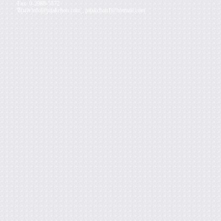
replica
Fax. 0-2988-5572
handbags
อีเมล
info@pitakchon.com
,
pitakchon1@hotmail.com
Kopior
väska
nep
tassen
kopen
replica
taschen
shop
faux
sac
de
luxe
borse
replica
iwc
replica
australia
orologi
replica
contrassegno
franck
muller
replica
replqiue
montre
replica