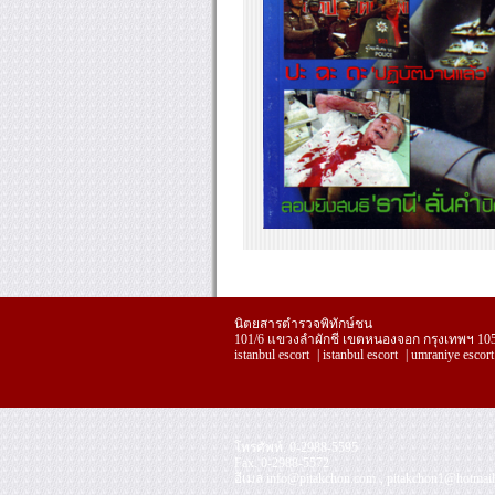
นิตยสารตำรวจพิทักษ์ชน
101/6 แขวงลำผักชี เขตหนองจอก กรุงเทพฯ 10
istanbul escort
|
istanbul escort
|
umraniye escort
โทรศัพท์. 0-2988-5595
replica
Fax. 0-2988-5572
handbags
อีเมล
info@pitakchon.com
,
pitakchon1@hotmai
Kopior